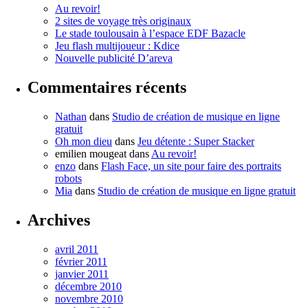
Au revoir!
2 sites de voyage très originaux
Le stade toulousain à l’espace EDF Bazacle
Jeu flash multijoueur : Kdice
Nouvelle publicité D’areva
Commentaires récents
Nathan
dans
Studio de création de musique en ligne
gratuit
Oh mon dieu
dans
Jeu détente : Super Stacker
emilien mougeat
dans
Au revoir!
enzo
dans
Flash Face, un site pour faire des portraits
robots
Mia
dans
Studio de création de musique en ligne gratuit
Archives
avril 2011
février 2011
janvier 2011
décembre 2010
novembre 2010