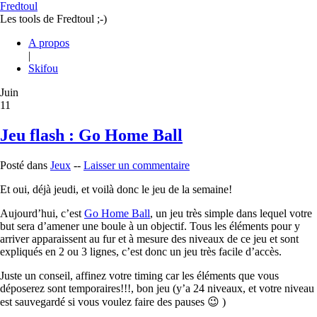
Fredtoul
Les tools de Fredtoul ;-)
A propos
|
Skifou
Juin
11
Jeu flash : Go Home Ball
Posté dans
Jeux
--
Laisser un commentaire
Et oui, déjà jeudi, et voilà donc le jeu de la semaine!
Aujourd’hui, c’est
Go Home Ball
, un jeu très simple dans lequel votre
but sera d’amener une boule à un objectif. Tous les éléments pour y
arriver apparaissent au fur et à mesure des niveaux de ce jeu et sont
expliqués en 2 ou 3 lignes, c’est donc un jeu très facile d’accès.
Juste un conseil, affinez votre timing car les éléments que vous
déposerez sont temporaires!!!, bon jeu (y’a 24 niveaux, et votre niveau
est sauvegardé si vous voulez faire des pauses 😉 )