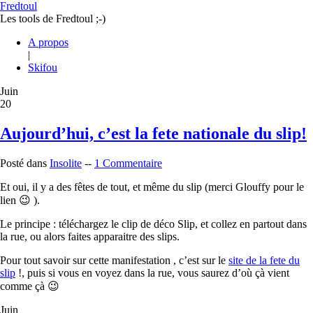
Fredtoul
Les tools de Fredtoul ;-)
A propos
|
Skifou
Juin
20
Aujourd’hui, c’est la fete nationale du slip!
Posté dans
Insolite
--
1 Commentaire
Et oui, il y a des fêtes de tout, et même du slip (merci Glouffy pour le
lien 😉 ).
Le principe : téléchargez le clip de déco Slip, et collez en partout dans
la rue, ou alors faites apparaitre des slips.
Pour tout savoir sur cette manifestation , c’est sur le
site de la fete du
slip
!, puis si vous en voyez dans la rue, vous saurez d’où çà vient
comme çà 😉
Juin