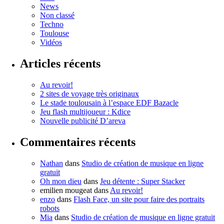
News
Non classé
Techno
Toulouse
Vidéos
Articles récents
Au revoir!
2 sites de voyage très originaux
Le stade toulousain à l’espace EDF Bazacle
Jeu flash multijoueur : Kdice
Nouvelle publicité D’areva
Commentaires récents
Nathan
dans
Studio de création de musique en ligne
gratuit
Oh mon dieu
dans
Jeu détente : Super Stacker
emilien mougeat
dans
Au revoir!
enzo
dans
Flash Face, un site pour faire des portraits
robots
Mia
dans
Studio de création de musique en ligne gratuit