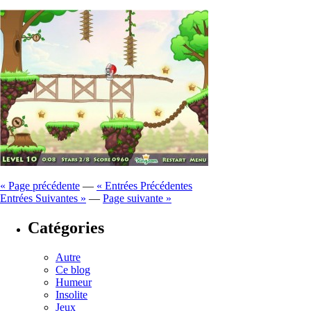
« Page précédente
—
« Entrées Précédentes
Entrées Suivantes »
—
Page suivante »
Catégories
Autre
Ce blog
Humeur
Insolite
Jeux