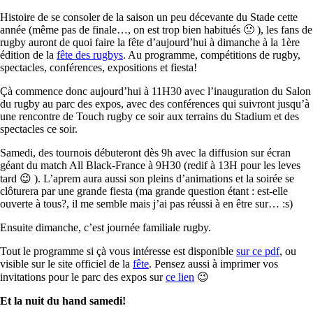
Histoire de se consoler de la saison un peu décevante du Stade cette
année (même pas de finale…, on est trop bien habitués 🙁 ), les fans de
rugby auront de quoi faire la fête d’aujourd’hui à dimanche à la 1ère
édition de la
fête des rugbys
. Au programme, compétitions de rugby,
spectacles, conférences, expositions et fiesta!
Çà commence donc aujourd’hui à 11H30 avec l’inauguration du Salon
du rugby au parc des expos, avec des conférences qui suivront jusqu’à
une rencontre de Touch rugby ce soir aux terrains du Stadium et des
spectacles ce soir.
Samedi, des tournois débuteront dès 9h avec la diffusion sur écran
géant du match All Black-France à 9H30 (redif à 13H pour les leves
tard 😉 ). L’aprem aura aussi son pleins d’animations et la soirée se
clôturera par une grande fiesta (ma grande question étant : est-elle
ouverte à tous?, il me semble mais j’ai pas réussi à en être sur… :s)
Ensuite dimanche, c’est journée familiale rugby.
Tout le programme si çà vous intéresse est disponible
sur ce pdf
, ou
visible sur le site officiel de la
fête
. Pensez aussi à imprimer vos
invitations pour le parc des expos sur
ce lien
😉
Et la nuit du hand samedi!