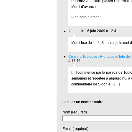
Pourriez vous faire passer l’informati
Merci d’avance.
Bien cordialement.
fredtoul
le 16 juin 2009 à 12:41
Merci bcp de l’info Sidonie, je le met
Ce we à Toulouse : Rio Loco et fête de 
à 17:46
[…] commence par la parade de Toulou
semaines et reportée à aujourd’hui à 
commentaire de Sidonie ), […]
Laisser un commentaire
Nom (required)
Email (required)