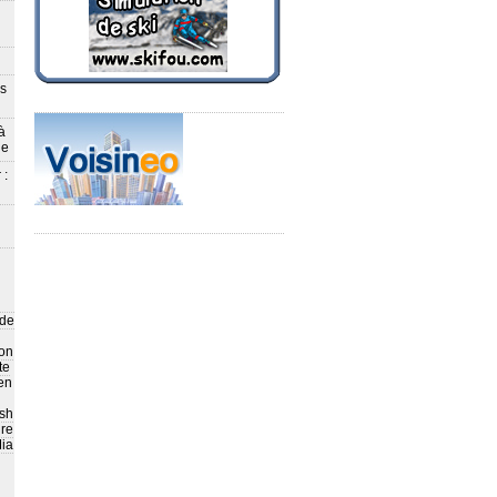
ès
à
le
 :
 de
on
te
en
sh
ire
ia