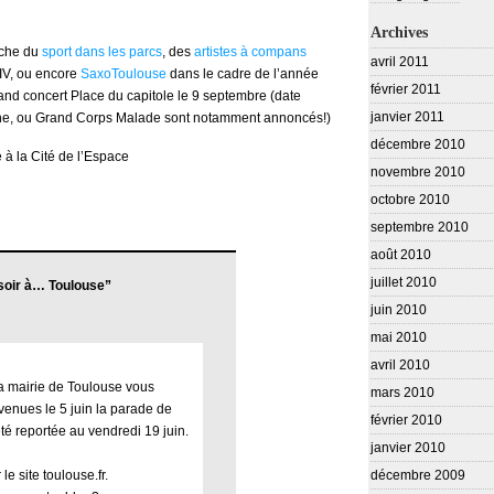
Archives
nche du
sport dans les parcs
, des
artistes à compans
avril 2011
IV, ou encore
SaxoToulouse
dans le cadre de l’année
février 2011
and concert Place du capitole le 9 septembre (date
janvier 2011
rane, ou Grand Corps Malade sont notamment annoncés!)
décembre 2010
e à la Cité de l’Espace
novembre 2010
octobre 2010
septembre 2010
août 2010
juillet 2010
soir à… Toulouse”
juin 2010
mai 2010
avril 2010
la mairie de Toulouse vous
mars 2010
venues le 5 juin la parade de
février 2010
té reportée au vendredi 19 juin.
janvier 2010
le site toulouse.fr.
décembre 2009