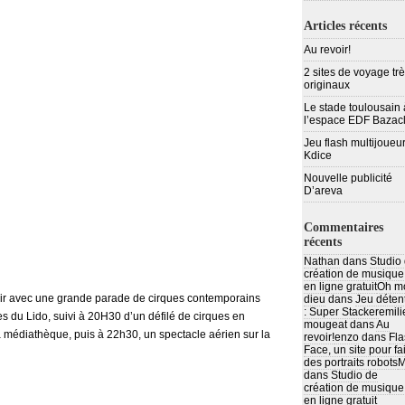
Articles récents
Au revoir!
2 sites de voyage tr
originaux
Le stade toulousain 
l’espace EDF Bazac
Jeu flash multijoueur
Kdice
Nouvelle publicité
D’areva
Commentaires
récents
Nathan
dans
Studio
création de musique
en ligne gratuit
Oh m
oir avec une grande parade de cirques contemporains
dieu
dans
Jeu déten
: Super Stacker
emili
s du Lido, suivi à 20H30 d’un défilé de cirques en
mougeat
dans
Au
a médiathèque, puis à 22h30, un spectacle aérien sur la
revoir!
enzo
dans
Fla
Face, un site pour fa
des portraits robots
M
dans
Studio de
création de musique
en ligne gratuit