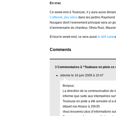
En vrac
Ce week-end à Toulouse, il y aura aussi dima
Caffarelli
,
des vélos
dans les jardins Raymond 
Nougaro dont l’evenement principal sera un gr
d’anniversaire du chanteur, Olivia Ruiz, Mau
Et tout le week-end, ce sera aussi
le défi solair
Comments
3 Commentaires à “Toulouse en piste ce 
sidonie le 16 juin 2009 à 10:47
Bonjour,
La direction de la communication de 
informe que suite aux intempéries sur
Toulouse en piste a été annulée et a é
départ rue Alsace à 20h30.
Vous trouverez plus d’informations sur 