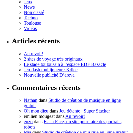
Jeux
News
Non classé
Techno
Toulouse
Vidéos
Articles récents
Au revoir!
2 sites de voyage très originaux
Le stade toulousain à l’espace EDF Bazacle
Jeu flash multijoueur : Kdice
Nouvelle publicité D’areva
Commentaires récents
Nathan
dans
Studio de création de musique en ligne
gratuit
Oh mon dieu
dans
Jeu détente : Super Stacker
emilien mougeat
dans
Au revoir!
enzo
dans
Flash Face, un site pour faire des portraits
robots
Mia
dans
Studio de création de musique en ligne gratuit