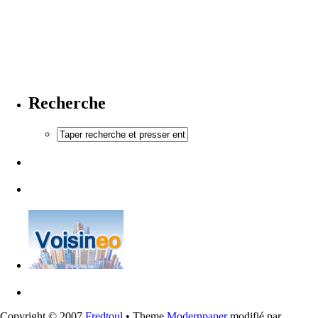
Recherche
Copyright © 2007
Fredtoul
• Theme
Modernpaper
modifié par