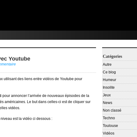
Catégories
avec Youtube
mmentaire
Autre
Ce blog
x utilisant des liens entre vidéos de Youtube pour
Humeur
Insolite
Jeux
rti pour annoncer l’arrivée de nouveaux épisodes de la
élés américaines. Le but dans celles-ci est de cliquer sur
News
elles vidéos.
Non classé
Techno
niveau est la vidéo ci dessous :
Toulouse
Vidéos