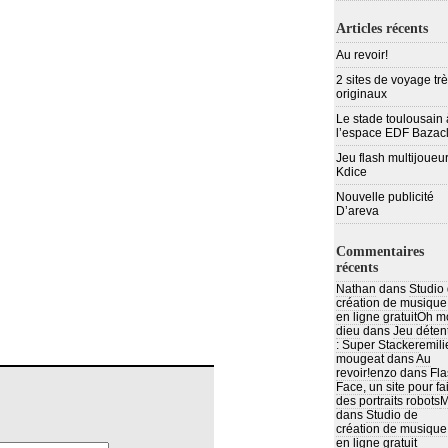
Articles récents
Au revoir!
2 sites de voyage tr
originaux
Le stade toulousain 
l’espace EDF Bazac
Jeu flash multijoueur
Kdice
Nouvelle publicité
D’areva
Commentaires
récents
Nathan
dans
Studio
création de musique
en ligne gratuit
Oh m
dieu
dans
Jeu déten
: Super Stacker
emili
mougeat
dans
Au
revoir!
enzo
dans
Fla
Face, un site pour fa
des portraits robots
M
dans
Studio de
création de musique
en ligne gratuit