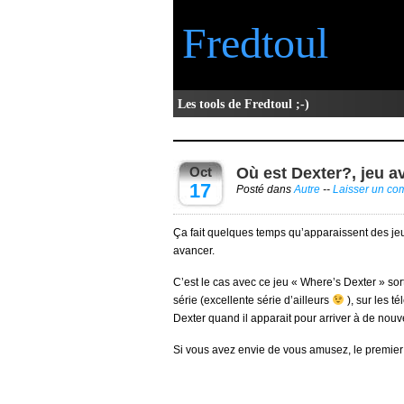
Fredtoul
Les tools de Fredtoul ;-)
Oct
Où est Dexter?, jeu 
17
Posté dans
Autre
--
Laisser un co
Ça fait quelques temps qu’apparaissent des jeu
avancer.
C’est le cas avec ce jeu « Where’s Dexter » so
série (excellente série d’ailleurs
), sur les t
Dexter quand il apparait pour arriver à de nouv
Si vous avez envie de vous amusez, le premier 