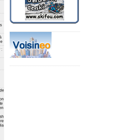
ès
à
le
 :
 de
on
te
en
sh
ire
ia