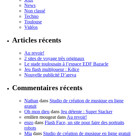
News
Non classé
Techno
Toulouse
Vidéos
Articles récents
Au revoir!
2 sites de voyage très originaux
Le stade toulousain à l’espace EDF Bazacle
Jeu flash multijoueur : Kdice
Nouvelle publicité D’areva
Commentaires récents
Nathan
dans
Studio de création de musique en ligne
gratuit
Oh mon dieu
dans
Jeu détente : Super Stacker
emilien mougeat
dans
Au revoir!
enzo
dans
Flash Face, un site pour faire des portraits
robots
Mia
dans
Studio de création de musique en ligne gratuit