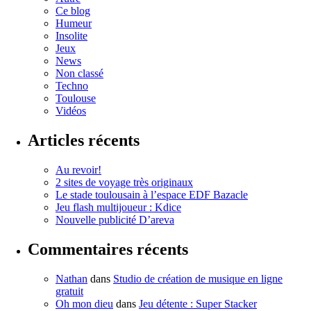
Ce blog
Humeur
Insolite
Jeux
News
Non classé
Techno
Toulouse
Vidéos
Articles récents
Au revoir!
2 sites de voyage très originaux
Le stade toulousain à l’espace EDF Bazacle
Jeu flash multijoueur : Kdice
Nouvelle publicité D’areva
Commentaires récents
Nathan
dans
Studio de création de musique en ligne
gratuit
Oh mon dieu
dans
Jeu détente : Super Stacker