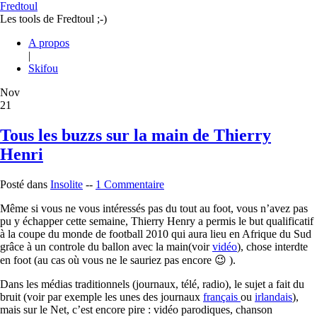
Fredtoul
Les tools de Fredtoul ;-)
A propos
|
Skifou
Nov
21
Tous les buzzs sur la main de Thierry
Henri
Posté dans
Insolite
--
1 Commentaire
Même si vous ne vous intéressés pas du tout au foot, vous n’avez pas
pu y échapper cette semaine, Thierry Henry a permis le but qualificatif
à la coupe du monde de football 2010 qui aura lieu en Afrique du Sud
grâce à un controle du ballon avec la main(voir
vidéo
), chose interdte
en foot (au cas où vous ne le sauriez pas encore 😉 ).
Dans les médias traditionnels (journaux, télé, radio), le sujet a fait du
bruit (voir par exemple les unes des journaux
français
ou
irlandais
),
mais sur le Net, c’est encore pire : vidéo parodiques, chanson