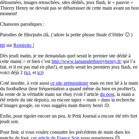
détournées, images retouchées, sites dédiés, jeux flash, le « pauvre »
Thierry Henry ne devrait pas se débarrasser de cette main avant un bon
moment!
Chansons parodiques :
Parodies de film/pubs (là, j’adore la petite phrase finale d’Hitler 🙂 )
titi
sur
Remixito !
Dès jeudi matin, je me demandais quel serait le premier site dédié à
cette main(-> et bien c’est
http://www.lamaindethierryhenry.fr/
qui l’a
fait, et il est pas mal en plus!), et quels serait les premiers jeux flash, en
voici déjà 2 (
ici
, et
ici
)
Coté insolite, à voir aussi
ce site prémonitoire
mais en rien lié à la main
du footballeur (leur fréquentation a quand même du bien en profiter!),
la vente de la véritable main sur ebay (voir l’article
du post
, la main a
été retirée du site depuis), ou encore tapez « main » dans la recherche
d’images google, on vous suggéra main thierry henri :D.
Enfin, pour rigoler encore un peu, le Petit Journal a encore été très fort
jeudi soir.
Pour finir, si vous voulez connaitre les précédents de main dans les
matchs de foot,
cet article de France Soir
vous renseignera 😉