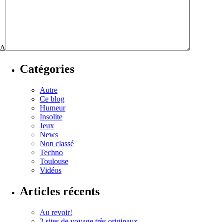
Δ
Catégories
Autre
Ce blog
Humeur
Insolite
Jeux
News
Non classé
Techno
Toulouse
Vidéos
Articles récents
Au revoir!
2 sites de voyage très originaux