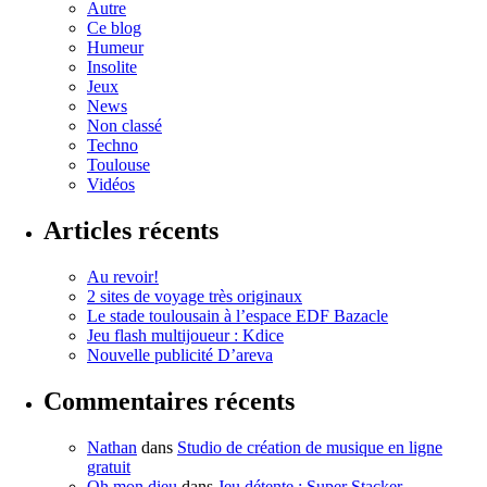
Autre
Ce blog
Humeur
Insolite
Jeux
News
Non classé
Techno
Toulouse
Vidéos
Articles récents
Au revoir!
2 sites de voyage très originaux
Le stade toulousain à l’espace EDF Bazacle
Jeu flash multijoueur : Kdice
Nouvelle publicité D’areva
Commentaires récents
Nathan
dans
Studio de création de musique en ligne
gratuit
Oh mon dieu
dans
Jeu détente : Super Stacker