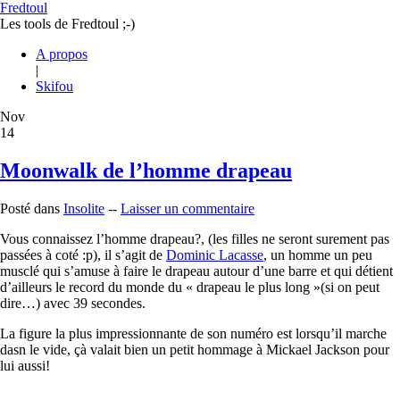
Fredtoul
Les tools de Fredtoul ;-)
A propos
|
Skifou
Nov
14
Moonwalk de l’homme drapeau
Posté dans
Insolite
--
Laisser un commentaire
Vous connaissez l’homme drapeau?, (les filles ne seront surement pas
passées à coté :p), il s’agit de
Dominic Lacasse
, un homme un peu
musclé qui s’amuse à faire le drapeau autour d’une barre et qui détient
d’ailleurs le record du monde du « drapeau le plus long »(si on peut
dire…) avec 39 secondes.
La figure la plus impressionnante de son numéro est lorsqu’il marche
dasn le vide, çà valait bien un petit hommage à Mickael Jackson pour
lui aussi!