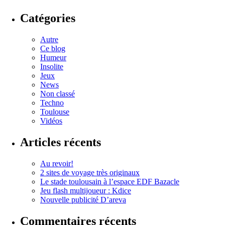
Catégories
Autre
Ce blog
Humeur
Insolite
Jeux
News
Non classé
Techno
Toulouse
Vidéos
Articles récents
Au revoir!
2 sites de voyage très originaux
Le stade toulousain à l’espace EDF Bazacle
Jeu flash multijoueur : Kdice
Nouvelle publicité D’areva
Commentaires récents