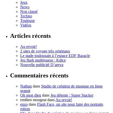
Jeux
News
Non classé
Techno
Toulouse
Vidéos
Articles récents
Au revoir!
2 sites de voyage très originaux
Le stade toulousain à l’espace EDF Bazacle
Jeu flash multijoueur : Kdice
Nouvelle publicité D’areva
Commentaires récents
Nathan
dans
Studio de création de musique en ligne
gratuit
Oh mon dieu
dans
Jeu détente : Super Stacker
emilien mougeat
dans
Au revoir!
enzo
dans
Flash Face, un site pour faire des portraits
robots