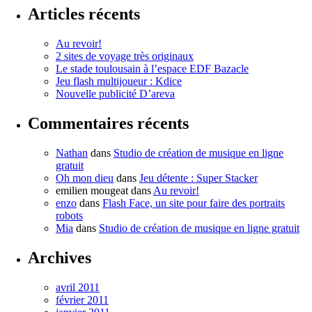
Articles récents
Au revoir!
2 sites de voyage très originaux
Le stade toulousain à l’espace EDF Bazacle
Jeu flash multijoueur : Kdice
Nouvelle publicité D’areva
Commentaires récents
Nathan
dans
Studio de création de musique en ligne
gratuit
Oh mon dieu
dans
Jeu détente : Super Stacker
emilien mougeat
dans
Au revoir!
enzo
dans
Flash Face, un site pour faire des portraits
robots
Mia
dans
Studio de création de musique en ligne gratuit
Archives
avril 2011
février 2011