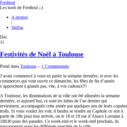
Fredtoul
Les tools de Fredtoul ;-)
A propos
|
Skifou
Déc
11
Festivités de Noël à Toulouse
Posté dans
Toulouse
--
1 Commentaire
J’avais commencé à vous en parler la semaine dernière, et avec les
commerces qui vont ouvrir ce dimanche, les fêtes de fin d’année
s’approchent à grands pas, vite, à vos cadeaux!!!
A Toulouse, les illuminations de la ville ont été allumées la semaine
dernière, et aujourd’hui, ce sont les lutins de l’an dernier qui
reviennent, accompagnés cette année par quelques uns de leurs copains
trolls. Si vous voulez les voir, il faudra se rendre au Capitole ce soir à
partir de 18h pour leur arrivée, ou le 18 et 19 rue d’Alsace Lorraine à
18h30 pour des parades. Ce week-end et le week-end prochain, ils
parcoureront aussi les différents marchés de la ville.