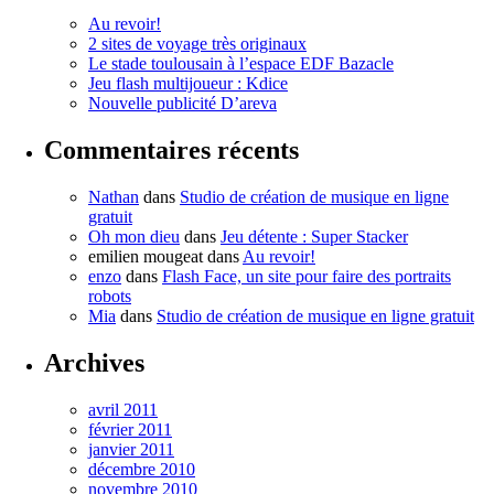
Au revoir!
2 sites de voyage très originaux
Le stade toulousain à l’espace EDF Bazacle
Jeu flash multijoueur : Kdice
Nouvelle publicité D’areva
Commentaires récents
Nathan
dans
Studio de création de musique en ligne
gratuit
Oh mon dieu
dans
Jeu détente : Super Stacker
emilien mougeat
dans
Au revoir!
enzo
dans
Flash Face, un site pour faire des portraits
robots
Mia
dans
Studio de création de musique en ligne gratuit
Archives
avril 2011
février 2011
janvier 2011
décembre 2010
novembre 2010