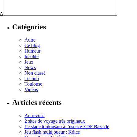
Δ
Catégories
Autre
Ce blog
Humeur
Insolite
Jeux
News
Non classé
Techno
Toulouse
Vidéos
Articles récents
Au revoir!
2 sites de voyage très originaux
Le stade toulousain à l’espace EDF Bazacle
Jeu flash multijoueur : Kdice