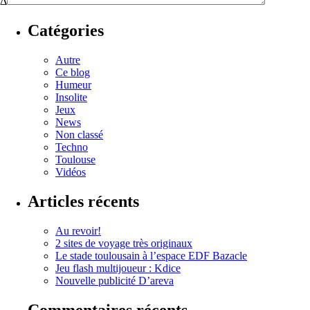
Δ
Catégories
Autre
Ce blog
Humeur
Insolite
Jeux
News
Non classé
Techno
Toulouse
Vidéos
Articles récents
Au revoir!
2 sites de voyage très originaux
Le stade toulousain à l’espace EDF Bazacle
Jeu flash multijoueur : Kdice
Nouvelle publicité D’areva
Commentaires récents