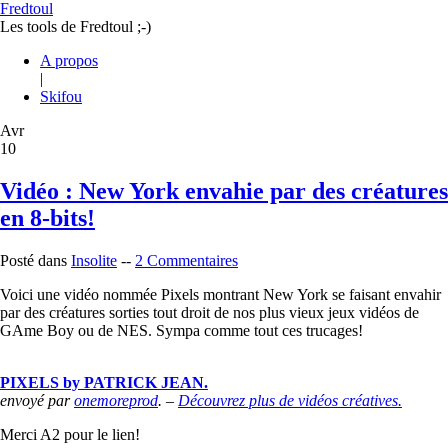
Fredtoul
Les tools de Fredtoul ;-)
A propos
|
Skifou
Avr
10
Vidéo : New York envahie par des créatures
en 8-bits!
Posté dans
Insolite
--
2 Commentaires
Voici une vidéo nommée Pixels montrant New York se faisant envahir
par des créatures sorties tout droit de nos plus vieux jeux vidéos de
GAme Boy ou de NES. Sympa comme tout ces trucages!
PIXELS by PATRICK JEAN.
envoyé par
onemoreprod
. –
Découvrez plus de vidéos créatives.
Merci A2 pour le lien!