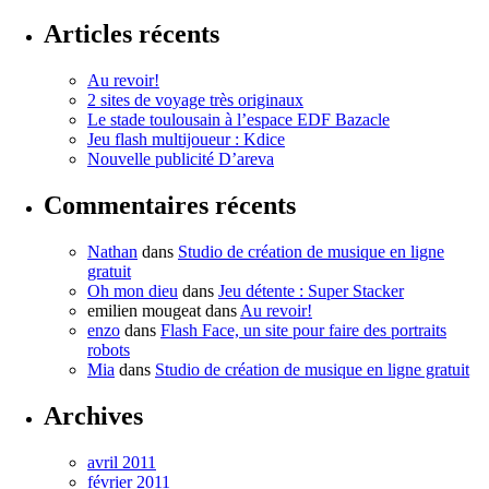
Articles récents
Au revoir!
2 sites de voyage très originaux
Le stade toulousain à l’espace EDF Bazacle
Jeu flash multijoueur : Kdice
Nouvelle publicité D’areva
Commentaires récents
Nathan
dans
Studio de création de musique en ligne
gratuit
Oh mon dieu
dans
Jeu détente : Super Stacker
emilien mougeat
dans
Au revoir!
enzo
dans
Flash Face, un site pour faire des portraits
robots
Mia
dans
Studio de création de musique en ligne gratuit
Archives
avril 2011
février 2011