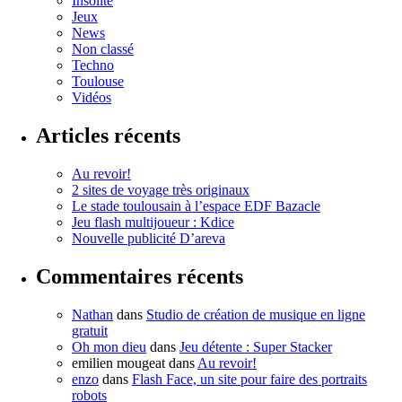
Insolite
Jeux
News
Non classé
Techno
Toulouse
Vidéos
Articles récents
Au revoir!
2 sites de voyage très originaux
Le stade toulousain à l’espace EDF Bazacle
Jeu flash multijoueur : Kdice
Nouvelle publicité D’areva
Commentaires récents
Nathan
dans
Studio de création de musique en ligne
gratuit
Oh mon dieu
dans
Jeu détente : Super Stacker
emilien mougeat
dans
Au revoir!
enzo
dans
Flash Face, un site pour faire des portraits
robots