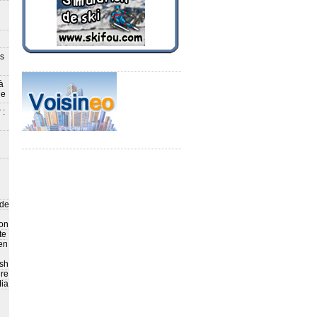
ès
à
le
 :
 de
on
te
en
sh
ire
ia