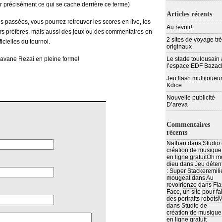
er précisément ce qui se cache derrière ce terme)
Articles récents
 passées, vous pourrez retrouver les scores en live, les
Au revoir!
eurs préféres, mais aussi des jeux ou des commentaires en
2 sites de voyage tr
ficielles du tournoi.
originaux
Aravane Rezai en pleine forme!
Le stade toulousain 
l’espace EDF Bazac
Jeu flash multijoueur
Kdice
Nouvelle publicité
D’areva
Commentaires
récents
Nathan
dans
Studio
création de musique
en ligne gratuit
Oh m
dieu
dans
Jeu déten
: Super Stacker
emili
mougeat
dans
Au
revoir!
enzo
dans
Fla
Face, un site pour fa
des portraits robots
M
dans
Studio de
création de musique
en ligne gratuit