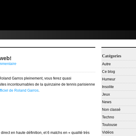
Catégories
 web!
ommentaire
Autre
Ce blog
Roland Garros pleinement, vous ferez quasi
Humeur
 sites incontournables de la quinzaine de tennis parisienne
Insolite
officiel de Roland Garros
.
Jeux
News
Non classé
Techno
Toulouse
Vidéos
direct en haute définition, et 6 matchs en « qualité très