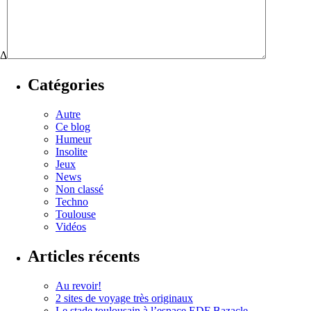
Δ
Catégories
Autre
Ce blog
Humeur
Insolite
Jeux
News
Non classé
Techno
Toulouse
Vidéos
Articles récents
Au revoir!
2 sites de voyage très originaux
Le stade toulousain à l’espace EDF Bazacle