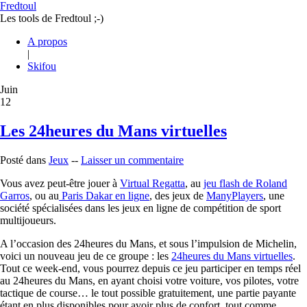
Fredtoul
Les tools de Fredtoul ;-)
A propos
|
Skifou
Juin
12
Les 24heures du Mans virtuelles
Posté dans
Jeux
--
Laisser un commentaire
Vous avez peut-être jouer à
Virtual Regatta
, au
jeu flash de Roland
Garros
, ou au
Paris Dakar en ligne
, des jeux de
ManyPlayers
, une
société spécialisées dans les jeux en ligne de compétition de sport
multijoueurs.
A l’occasion des 24heures du Mans, et sous l’impulsion de Michelin,
voici un nouveau jeu de ce groupe : les
24heures du Mans virtuelles
.
Tout ce week-end, vous pourrez depuis ce jeu participer en temps réel
au 24heures du Mans, en ayant choisi votre voiture, vos pilotes, votre
tactique de course… le tout possible gratuitement, une partie payante
étant en plus disponibles pour avoir plus de confort, tout comme