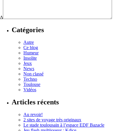
Δ
Catégories
Autre
Ce blog
Humeur
Insolite
Jeux
News
Non classé
Techno
Toulouse
Vidéos
Articles récents
Au revoir!
2 sites de voyage très originaux
Le stade toulousain à l’espace EDF Bazacle
Jeu flash multijoueur : Kdice