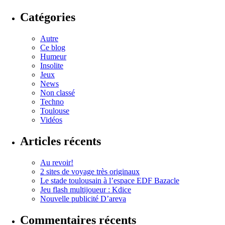
Catégories
Autre
Ce blog
Humeur
Insolite
Jeux
News
Non classé
Techno
Toulouse
Vidéos
Articles récents
Au revoir!
2 sites de voyage très originaux
Le stade toulousain à l’espace EDF Bazacle
Jeu flash multijoueur : Kdice
Nouvelle publicité D’areva
Commentaires récents