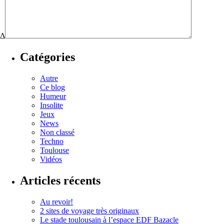
Δ
Catégories
Autre
Ce blog
Humeur
Insolite
Jeux
News
Non classé
Techno
Toulouse
Vidéos
Articles récents
Au revoir!
2 sites de voyage très originaux
Le stade toulousain à l’espace EDF Bazacle