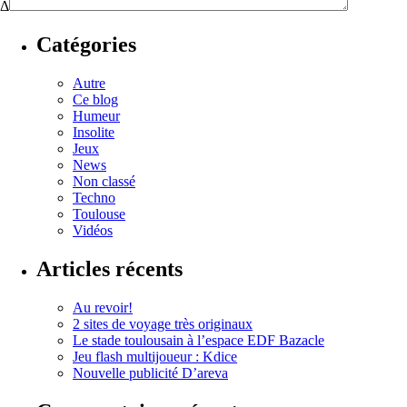
Δ
Catégories
Autre
Ce blog
Humeur
Insolite
Jeux
News
Non classé
Techno
Toulouse
Vidéos
Articles récents
Au revoir!
2 sites de voyage très originaux
Le stade toulousain à l’espace EDF Bazacle
Jeu flash multijoueur : Kdice
Nouvelle publicité D’areva