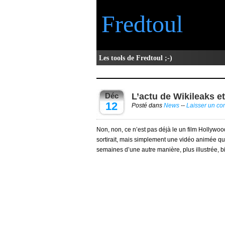
Fredtoul
Les tools de Fredtoul ;-)
Déc
L’actu de Wikileaks e
12
Posté dans
News
--
Laisser un c
Non, non, ce n’est pas déjà le un film Hollywood
sortirait, mais simplement une vidéo animée qui l
semaines d’une autre manière, plus illustrée, bi