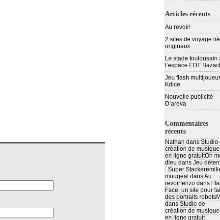
Articles récents
Au revoir!
2 sites de voyage tr
originaux
Le stade toulousain 
l’espace EDF Bazac
Jeu flash multijoueur
Kdice
Nouvelle publicité
D’areva
Commentaires
récents
Nathan
dans
Studio
création de musique
en ligne gratuit
Oh m
dieu
dans
Jeu déten
: Super Stacker
emili
mougeat
dans
Au
revoir!
enzo
dans
Fla
Face, un site pour fa
des portraits robots
M
dans
Studio de
création de musique
en ligne gratuit