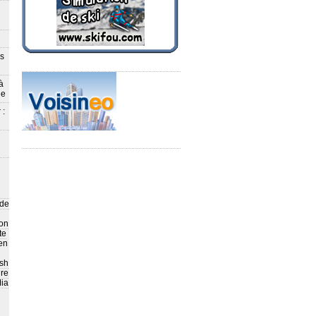
ès
à
le
 :
 de
on
te
en
sh
ire
ia