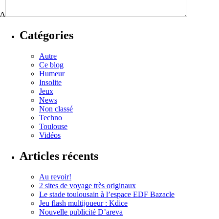
Δ
Catégories
Autre
Ce blog
Humeur
Insolite
Jeux
News
Non classé
Techno
Toulouse
Vidéos
Articles récents
Au revoir!
2 sites de voyage très originaux
Le stade toulousain à l’espace EDF Bazacle
Jeu flash multijoueur : Kdice
Nouvelle publicité D’areva