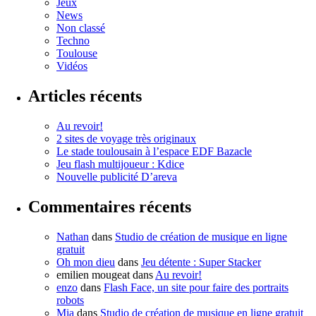
Jeux
News
Non classé
Techno
Toulouse
Vidéos
Articles récents
Au revoir!
2 sites de voyage très originaux
Le stade toulousain à l’espace EDF Bazacle
Jeu flash multijoueur : Kdice
Nouvelle publicité D’areva
Commentaires récents
Nathan
dans
Studio de création de musique en ligne
gratuit
Oh mon dieu
dans
Jeu détente : Super Stacker
emilien mougeat
dans
Au revoir!
enzo
dans
Flash Face, un site pour faire des portraits
robots
Mia
dans
Studio de création de musique en ligne gratuit