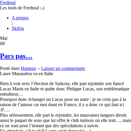
Fredtoul
Les tools de Fredtoul ;-)
A propos
|
Skifou
Mai
08
Pars pas…
Posté dans
Humeur
--
Laisser un commentaire
Laure Manaudou va en Italie
Rien à voir avec l’élection de Sarkosy, elle part rejoindre son fiancé
Lucas Marin en Italie et quitte donc Philippe Lucas, son emblématique
entraîneur…
Pourquoi donc échanger un Lucas pour un autre : je ne crois pas à la
raison de l’amour car moi étant en France, il y a donc ce qui faut ici
:P….
Plus sérieusement, elle part le rejoindre, les mauvaises langues diront
aussi le paquet de sous que lui offre le club turinois où elle irait…, mais
ce ne sont pour l’instant que des spéculations à suivre.
En attendant, s’il te plaît Laure, reste française…!