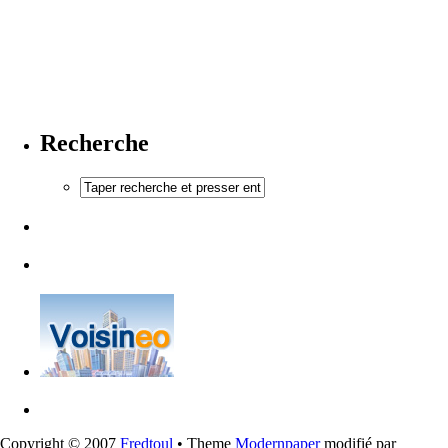
Recherche
Copyright © 2007
Fredtoul
• Theme
Modernpaper
modifié par