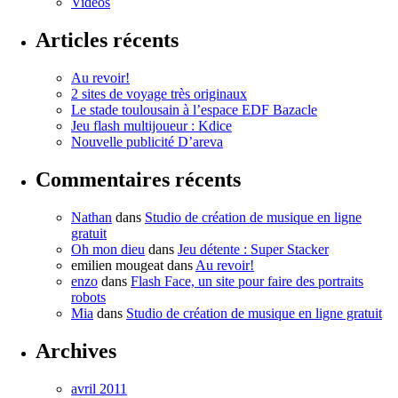
Vidéos
Articles récents
Au revoir!
2 sites de voyage très originaux
Le stade toulousain à l’espace EDF Bazacle
Jeu flash multijoueur : Kdice
Nouvelle publicité D’areva
Commentaires récents
Nathan
dans
Studio de création de musique en ligne
gratuit
Oh mon dieu
dans
Jeu détente : Super Stacker
emilien mougeat
dans
Au revoir!
enzo
dans
Flash Face, un site pour faire des portraits
robots
Mia
dans
Studio de création de musique en ligne gratuit
Archives
avril 2011