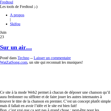
Fredtoul
Les tools de Fredtoul ;-)
A propos
|
Skifou
Juin
23
Sur un air…
Posté dans
Techno
--
Laisser un commentaire
WatZatSong.com
, un site qui reconnait les musiques!
Ce site à la mode Web2 permet à chacun de déposer une chanson qu’il
aura fredonner ou siffloter et de faire jouer les autres internautes à
trouver le titre de la chanson en premier. C’est un concept plutôt simple
mais il fallait en avoir l’idée et le site est bien fait!
Bon, c’est vrai que ça sert pas à grand chose : peut-être pour les