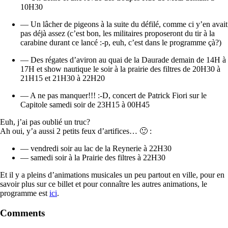
10H30
— Un lâcher de pigeons à la suite du défilé, comme ci y’en avait
pas déjà assez (c’est bon, les militaires proposeront du tir à la
carabine durant ce lancé :-p, euh, c’est dans le programme çà?)
— Des régates d’aviron au quai de la Daurade demain de 14H à
17H et show nautique le soir à la prairie des filtres de 20H30 à
21H15 et 21H30 à 22H20
— A ne pas manquer!!! :-D, concert de Patrick Fiori sur le
Capitole samedi soir de 23H15 à 00H45
Euh, j’ai pas oublié un truc?
Ah oui, y’a aussi 2 petits feux d’artifices… 🙂 :
— vendredi soir au lac de la Reynerie à 22H30
— samedi soir à la Prairie des filtres à 22H30
Et il y a pleins d’animations musicales un peu partout en ville, pour en
savoir plus sur ce billet et pour connaître les autres animations, le
programme est
ici
.
Comments