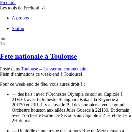
Fredtoul
Les tools de Fredtoul ;-)
A propos
|
Skifou
Juil
13
Fete nationale à Toulouse
Posté dans
Toulouse
--
Laisser un commentaire
Plein d’animations ce week-end à Toulouse!
Pour ce week-end de fête, vous aurez droit à :
— des bals : avec l’Orchestre Olympia ce soir au Capitole à
21H30, avec l’Orchestre Shanghai-Osaka à la Reynerie à
20H30 et 23H. Il y a aussi le Bal des pompiers avec le grand
Orchestre houston aux allées Jules Guesde à 22H30. Et demain
avec l’orchestre Sortie De Secours au Capitole à 21H et de 1H à
2H du mat
— Un défilé et une revue des troupes Rue de Metz demain à