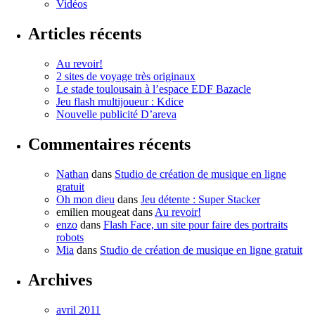
Vidéos
Articles récents
Au revoir!
2 sites de voyage très originaux
Le stade toulousain à l’espace EDF Bazacle
Jeu flash multijoueur : Kdice
Nouvelle publicité D’areva
Commentaires récents
Nathan
dans
Studio de création de musique en ligne
gratuit
Oh mon dieu
dans
Jeu détente : Super Stacker
emilien mougeat
dans
Au revoir!
enzo
dans
Flash Face, un site pour faire des portraits
robots
Mia
dans
Studio de création de musique en ligne gratuit
Archives
avril 2011