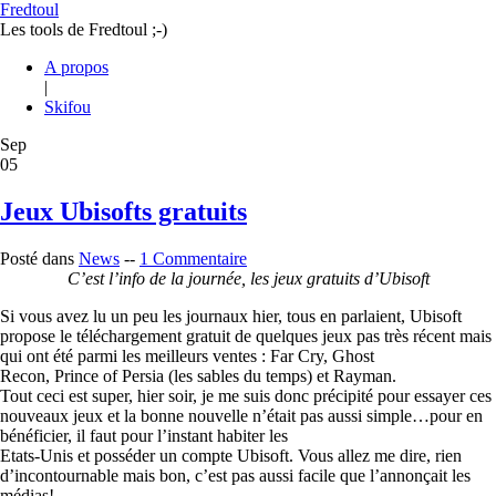
Fredtoul
Les tools de Fredtoul ;-)
A propos
|
Skifou
Sep
05
Jeux Ubisofts gratuits
Posté dans
News
--
1 Commentaire
C’est l’info de la journée, les jeux gratuits d’Ubisoft
Si vous avez lu un peu les journaux hier, tous en parlaient, Ubisoft
propose le téléchargement gratuit de quelques jeux pas très récent mais
qui ont été parmi les meilleurs ventes : Far Cry, Ghost
Recon, Prince of Persia (les sables du temps) et Rayman.
Tout ceci est super, hier soir, je me suis donc précipité pour essayer ces
nouveaux jeux et la bonne nouvelle n’était pas aussi simple…pour en
bénéficier, il faut pour l’instant habiter les
Etats-Unis et posséder un compte Ubisoft. Vous allez me dire, rien
d’incontournable mais bon, c’est pas aussi facile que l’annonçait les
médias!