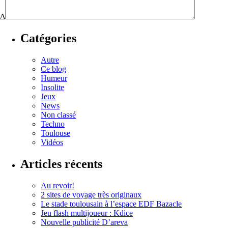
Δ
Catégories
Autre
Ce blog
Humeur
Insolite
Jeux
News
Non classé
Techno
Toulouse
Vidéos
Articles récents
Au revoir!
2 sites de voyage très originaux
Le stade toulousain à l’espace EDF Bazacle
Jeu flash multijoueur : Kdice
Nouvelle publicité D’areva