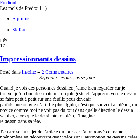
Fredtoul
Les tools de Fredtoul ;-)
A propos
|
Skifou
Fév
17
Impressionnants dessins
Posté dans
Insolite
--
2 Commentaires
Regardez ces dessins se faire…
Quand je vois des personnes dessiner, j’aime bien regarder car je
trouve qu’un bon dessinateur a un joli geste et j’apprécie voir le dessin
se faire petit à petit sur une feuille pour devenir
parfois une oeuvre d’art. Le plus rigolo, c’est que souvent au début, un
novice comme moi ne voit pas du tout dans quelle direction le dessin
va aller, alors que le dessinateur a déjà, j’imagine,
le dessin dans sa tête.
J’en arrive au sujet de l’article du jour car j’ai retrouvé ce même
phénomène en découvrant des vidéos sur Dailymotion de dessins crées