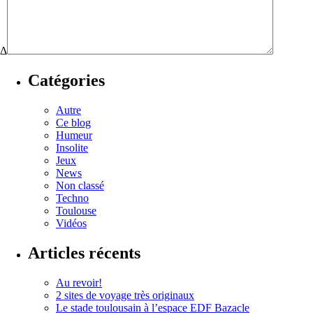
Δ
Catégories
Autre
Ce blog
Humeur
Insolite
Jeux
News
Non classé
Techno
Toulouse
Vidéos
Articles récents
Au revoir!
2 sites de voyage très originaux
Le stade toulousain à l’espace EDF Bazacle