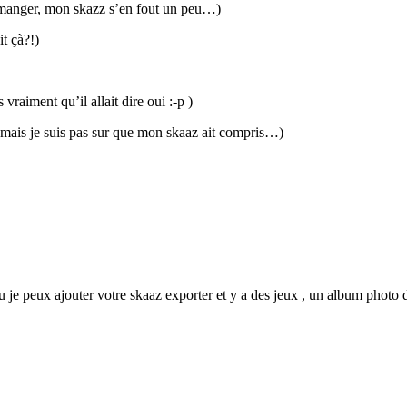
z manger, mon skazz s’en fout un peu…)
it çà?!)
raiment qu’il allait dire oui :-p )
st, mais je suis pas sur que mon skaaz ait compris…)
e ou je peux ajouter votre skaaz exporter et y a des jeux , un album photo