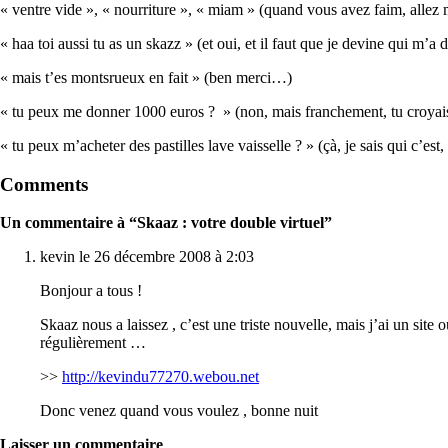
« ventre vide », « nourriture », « miam » (quand vous avez faim, alle
« haa toi aussi tu as un skazz » (et oui, et il faut que je devine qui m’a d
« mais t’es montsrueux en fait » (ben merci…)
« tu peux me donner 1000 euros ? » (non, mais franchement, tu croyais v
« tu peux m’acheter des pastilles lave vaisselle ? » (çà, je sais qui c’e
Comments
Un commentaire à “Skaaz : votre double virtuel”
kevin le 26 décembre 2008 à 2:03
Bonjour a tous !
Skaaz nous a laissez , c’est une triste nouvelle, mais j’ai un sit
régulièrement …
>>
http://kevindu77270.webou.net
Donc venez quand vous voulez , bonne nuit
Laisser un commentaire