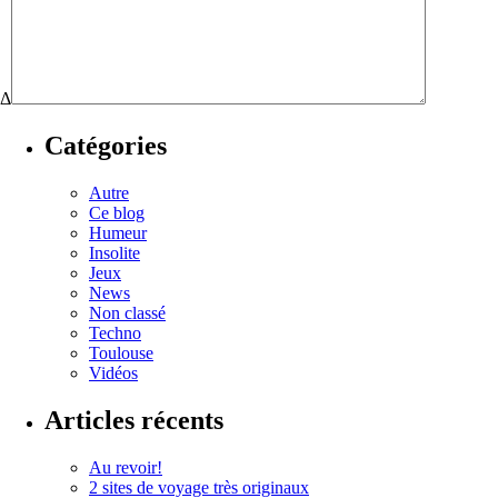
Δ
Catégories
Autre
Ce blog
Humeur
Insolite
Jeux
News
Non classé
Techno
Toulouse
Vidéos
Articles récents
Au revoir!
2 sites de voyage très originaux