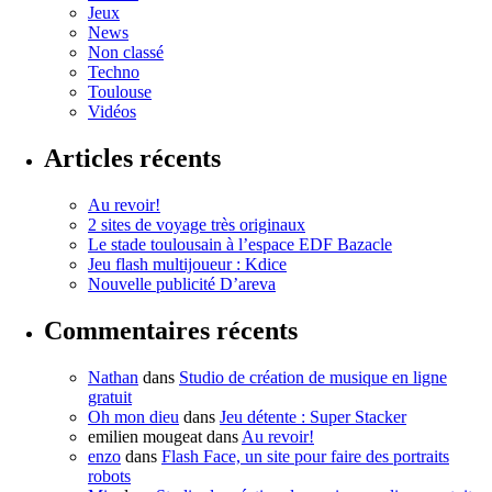
Jeux
News
Non classé
Techno
Toulouse
Vidéos
Articles récents
Au revoir!
2 sites de voyage très originaux
Le stade toulousain à l’espace EDF Bazacle
Jeu flash multijoueur : Kdice
Nouvelle publicité D’areva
Commentaires récents
Nathan
dans
Studio de création de musique en ligne
gratuit
Oh mon dieu
dans
Jeu détente : Super Stacker
emilien mougeat
dans
Au revoir!
enzo
dans
Flash Face, un site pour faire des portraits
robots