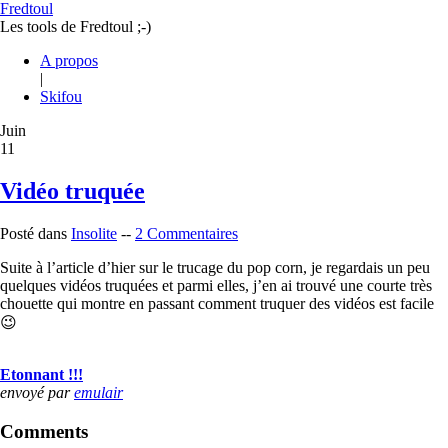
Fredtoul
Les tools de Fredtoul ;-)
A propos
|
Skifou
Juin
11
Vidéo truquée
Posté dans
Insolite
--
2 Commentaires
Suite à l’article d’hier sur le trucage du pop corn, je regardais un peu
quelques vidéos truquées et parmi elles, j’en ai trouvé une courte très
chouette qui montre en passant comment truquer des vidéos est facile
😉
Etonnant !!!
envoyé par
emulair
Comments