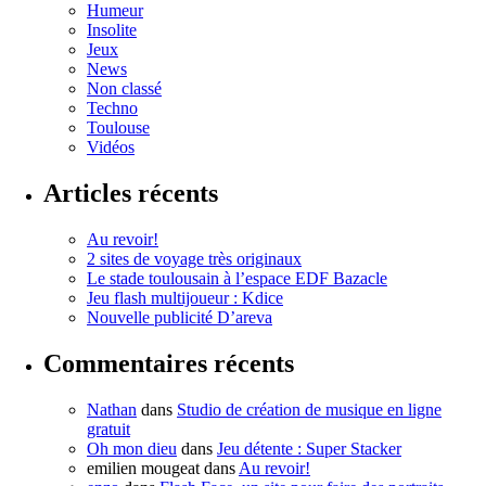
Humeur
Insolite
Jeux
News
Non classé
Techno
Toulouse
Vidéos
Articles récents
Au revoir!
2 sites de voyage très originaux
Le stade toulousain à l’espace EDF Bazacle
Jeu flash multijoueur : Kdice
Nouvelle publicité D’areva
Commentaires récents
Nathan
dans
Studio de création de musique en ligne
gratuit
Oh mon dieu
dans
Jeu détente : Super Stacker
emilien mougeat
dans
Au revoir!