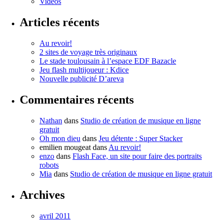
Vidéos
Articles récents
Au revoir!
2 sites de voyage très originaux
Le stade toulousain à l’espace EDF Bazacle
Jeu flash multijoueur : Kdice
Nouvelle publicité D’areva
Commentaires récents
Nathan
dans
Studio de création de musique en ligne
gratuit
Oh mon dieu
dans
Jeu détente : Super Stacker
emilien mougeat
dans
Au revoir!
enzo
dans
Flash Face, un site pour faire des portraits
robots
Mia
dans
Studio de création de musique en ligne gratuit
Archives
avril 2011