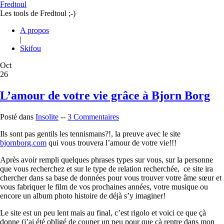
Fredtoul
Les tools de Fredtoul ;-)
A propos
|
Skifou
Oct
26
L’amour de votre vie grâce à Bjorn Borg
Posté dans
Insolite
--
3 Commentaires
Ils sont pas gentils les tennismans?!, la preuve avec le site
bjornborg.com
qui vous trouvera l’amour de votre vie!!!
Après avoir rempli quelques phrases types sur vous, sur la personne
que vous recherchez et sur le type de relation recherchée, ce site ira
chercher dans sa base de données pour vous trouver votre âme sœur et
vous fabriquer le film de vos prochaines années, votre musique ou
encore un album photo histoire de déjà s’y imaginer!
Le site est un peu lent mais au final, c’est rigolo et voici ce que çà
donne (j’ai été obligé de couper un peu pour que çà rentre dans mon