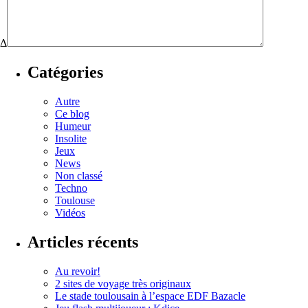
Δ
Catégories
Autre
Ce blog
Humeur
Insolite
Jeux
News
Non classé
Techno
Toulouse
Vidéos
Articles récents
Au revoir!
2 sites de voyage très originaux
Le stade toulousain à l’espace EDF Bazacle