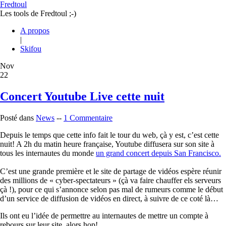
Fredtoul
Les tools de Fredtoul ;-)
A propos
|
Skifou
Nov
22
Concert Youtube Live cette nuit
Posté dans
News
--
1 Commentaire
Depuis le temps que cette info fait le tour du web, çà y est, c’est cette
nuit! A 2h du matin heure française, Youtube diffusera sur son site à
tous les internautes du monde
un grand concert depuis San Francisco.
C’est une grande première et le site de partage de vidéos espère réunir
des millions de « cyber-spectateurs » (çà va faire chauffer els serveurs
çà !), pour ce qui s’annonce selon pas mal de rumeurs comme le début
d’un service de diffusion de vidéos en direct, à suivre de ce coté là…
Ils ont eu l’idée de permettre au internautes de mettre un compte à
rebours sur leur site, alors hop!