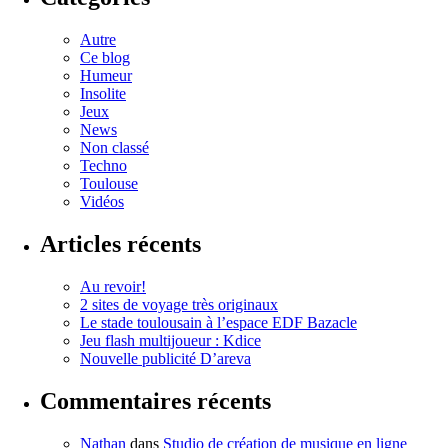
Autre
Ce blog
Humeur
Insolite
Jeux
News
Non classé
Techno
Toulouse
Vidéos
Articles récents
Au revoir!
2 sites de voyage très originaux
Le stade toulousain à l’espace EDF Bazacle
Jeu flash multijoueur : Kdice
Nouvelle publicité D’areva
Commentaires récents
Nathan
dans
Studio de création de musique en ligne