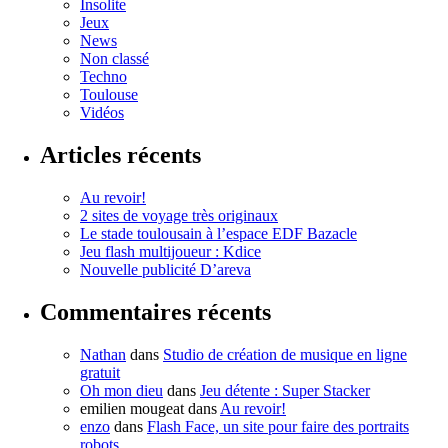
Insolite
Jeux
News
Non classé
Techno
Toulouse
Vidéos
Articles récents
Au revoir!
2 sites de voyage très originaux
Le stade toulousain à l’espace EDF Bazacle
Jeu flash multijoueur : Kdice
Nouvelle publicité D’areva
Commentaires récents
Nathan
dans
Studio de création de musique en ligne
gratuit
Oh mon dieu
dans
Jeu détente : Super Stacker
emilien mougeat
dans
Au revoir!
enzo
dans
Flash Face, un site pour faire des portraits
robots