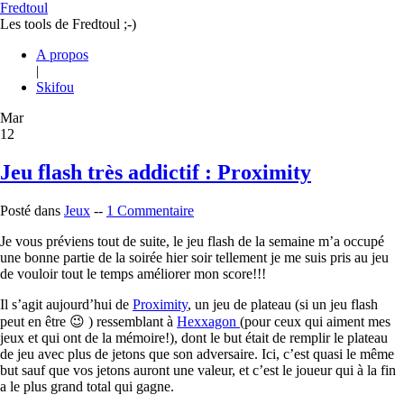
Fredtoul
Les tools de Fredtoul ;-)
A propos
|
Skifou
Mar
12
Jeu flash très addictif : Proximity
Posté dans
Jeux
--
1 Commentaire
Je vous préviens tout de suite, le jeu flash de la semaine m’a occupé
une bonne partie de la soirée hier soir tellement je me suis pris au jeu
de vouloir tout le temps améliorer mon score!!!
Il s’agit aujourd’hui de
Proximity
, un jeu de plateau (si un jeu flash
peut en être 😉 ) ressemblant à
Hexxagon
(pour ceux qui aiment mes
jeux et qui ont de la mémoire!), dont le but était de remplir le plateau
de jeu avec plus de jetons que son adversaire. Ici, c’est quasi le même
but sauf que vos jetons auront une valeur, et c’est le joueur qui à la fin
a le plus grand total qui gagne.