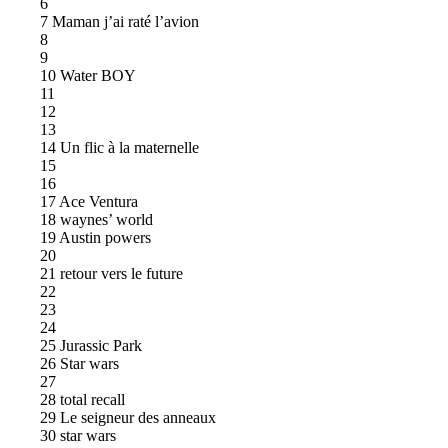
6
7 Maman j’ai raté l’avion
8
9
10 Water BOY
11
12
13
14 Un flic à la maternelle
15
16
17 Ace Ventura
18 waynes’ world
19 Austin powers
20
21 retour vers le future
22
23
24
25 Jurassic Park
26 Star wars
27
28 total recall
29 Le seigneur des anneaux
30 star wars