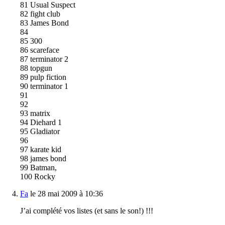
81 Usual Suspect
82 fight club
83 James Bond
84
85 300
86 scareface
87 terminator 2
88 topgun
89 pulp fiction
90 terminator 1
91
92
93 matrix
94 Diehard 1
95 Gladiator
96
97 karate kid
98 james bond
99 Batman,
100 Rocky
Fa
le 28 mai 2009 à 10:36
J’ai complété vos listes (et sans le son!) !!!