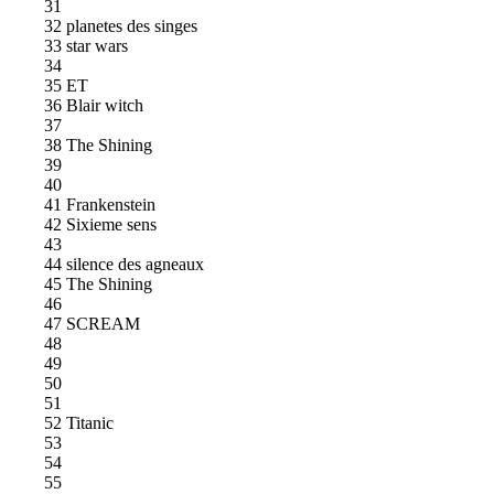
31
32 planetes des singes
33 star wars
34
35 ET
36 Blair witch
37
38 The Shining
39
40
41 Frankenstein
42 Sixieme sens
43
44 silence des agneaux
45 The Shining
46
47 SCREAM
48
49
50
51
52 Titanic
53
54
55