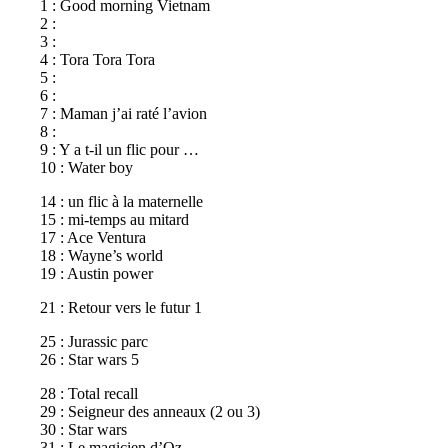
1 : Good morning Vietnam
2 :
3 :
4 : Tora Tora Tora
5 :
6 :
7 : Maman j’ai raté l’avion
8 :
9 : Y a t-il un flic pour …
10 : Water boy
14 : un flic à la maternelle
15 : mi-temps au mitard
17 : Ace Ventura
18 : Wayne’s world
19 : Austin power
21 : Retour vers le futur 1
25 : Jurassic parc
26 : Star wars 5
28 : Total recall
29 : Seigneur des anneaux (2 ou 3)
30 : Star wars
31 : Le magicien d’Oz