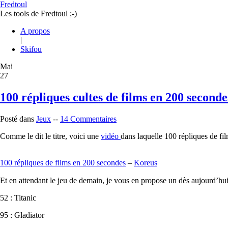
Fredtoul
Les tools de Fredtoul ;-)
A propos
|
Skifou
Mai
27
100 répliques cultes de films en 200 seconde
Posté dans
Jeux
--
14 Commentaires
Comme le dit le titre, voici une
vidéo
dans laquelle 100 répliques de fi
100 répliques de films en 200 secondes
–
Koreus
Et en attendant le jeu de demain, je vous en propose un dès aujourd’hu
52 : Titanic
95 : Gladiator