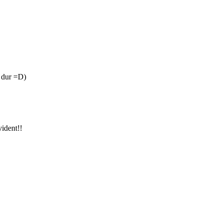
s dur =D)
vident!!