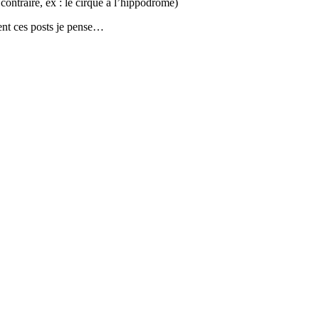
 contraire, ex : le cirque à l’hippodrome)
sent ces posts je pense…