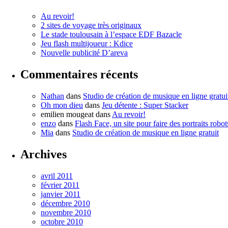
Au revoir!
2 sites de voyage très originaux
Le stade toulousain à l’espace EDF Bazacle
Jeu flash multijoueur : Kdice
Nouvelle publicité D’areva
Commentaires récents
Nathan
dans
Studio de création de musique en ligne gratui
Oh mon dieu
dans
Jeu détente : Super Stacker
emilien mougeat
dans
Au revoir!
enzo
dans
Flash Face, un site pour faire des portraits robot
Mia
dans
Studio de création de musique en ligne gratuit
Archives
avril 2011
février 2011
janvier 2011
décembre 2010
novembre 2010
octobre 2010