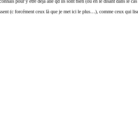
connais pour y être déjà allé qd ils sont bien (ou en le disant dans le cas
ssent (c forcément ceux là que je met ici le plus…), comme ceux qui li