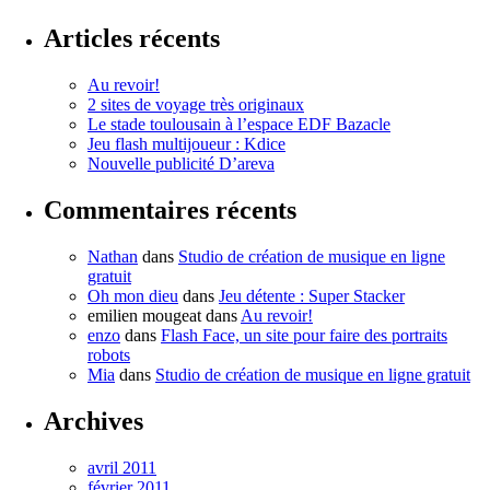
Articles récents
Au revoir!
2 sites de voyage très originaux
Le stade toulousain à l’espace EDF Bazacle
Jeu flash multijoueur : Kdice
Nouvelle publicité D’areva
Commentaires récents
Nathan
dans
Studio de création de musique en ligne
gratuit
Oh mon dieu
dans
Jeu détente : Super Stacker
emilien mougeat
dans
Au revoir!
enzo
dans
Flash Face, un site pour faire des portraits
robots
Mia
dans
Studio de création de musique en ligne gratuit
Archives
avril 2011
février 2011