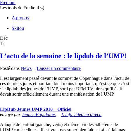
Fredtoul
Les tools de Fredtoul ;-)
A propos
|
Skifou
Déc
12
L’actu de la semaine : le lipdub de l’UMP!
Posté dans
News
--
Laisser un commentaire
Il est largement passé devant le sommet de Copenhague dans l’actu de
ces derniers jours et pourtant bien moins important, qu’est-ce que c’est
: le lipdub des jeunes de l’UMP, sorti par BFM TV alors qu’il était
devait sortir officiellement durant une manifestation de l’UMP.
LipDub Jeunes UMP 2010 – Officiel
envoyé par
Jeunes-Populaires
. –
L’info video en direct.
Attaqué de partout (gauche, verts) et même par des adhérents de
l’UMP car ce clip est, il est vrai, pas super bien fait… Là, çà fait pas