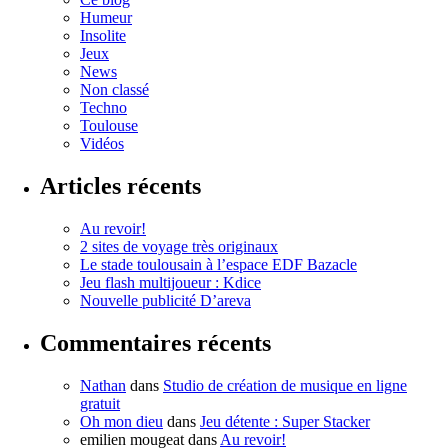
Humeur
Insolite
Jeux
News
Non classé
Techno
Toulouse
Vidéos
Articles récents
Au revoir!
2 sites de voyage très originaux
Le stade toulousain à l’espace EDF Bazacle
Jeu flash multijoueur : Kdice
Nouvelle publicité D’areva
Commentaires récents
Nathan
dans
Studio de création de musique en ligne
gratuit
Oh mon dieu
dans
Jeu détente : Super Stacker
emilien mougeat
dans
Au revoir!