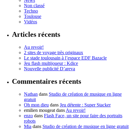
News
Non classé
Techno
Toulouse
Vidéos
Articles récents
Au revoir!
2 sites de voyage très originaux
Le stade toulousain à l’espace EDF Bazacle
Jeu flash multijoueur : Kdice
Nouvelle publicité D’areva
Commentaires récents
Nathan
dans
Studio de création de musique en ligne
gratuit
Oh mon dieu
dans
Jeu détente : Super Stacker
emilien mougeat
dans
Au revoir!
enzo
dans
Flash Face, un site pour faire des portraits
robots
Mia
dans
Studio de création de musique en ligne gratuit