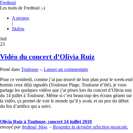
Fredtoul
Les tools de Fredtoul ;-)
A propos
|
Skifou
Juil
23
Vidéo du concert d’Olivia Ruiz
Posté dans
Toulouse
--
Laisser un commentaire
Pour ce vendredi, comme j’ai pas trouvé de bon plan pour le week-end
hormis ceux déjà signalés (Toulouse Plage, Toulouse d’été), je vous
partage les quelques vidéos que j’ai prises lors du concert d’Olivia ruiz
du 14 juillet à Toulouse. Même si c’est beaucoup des écrans géants sur
la vidéo, ça permet de voir le monde qu’il y avait, et un peu du début
du feu d’artifice qui a suivi.
Olivia Ruiz à Toulouse, concert 14 juillet 2010
envoyé par
fredtoul_blog
. –
Regardez la dernière sélection musicale.