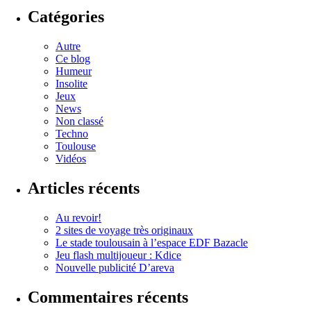
Catégories
Autre
Ce blog
Humeur
Insolite
Jeux
News
Non classé
Techno
Toulouse
Vidéos
Articles récents
Au revoir!
2 sites de voyage très originaux
Le stade toulousain à l’espace EDF Bazacle
Jeu flash multijoueur : Kdice
Nouvelle publicité D’areva
Commentaires récents