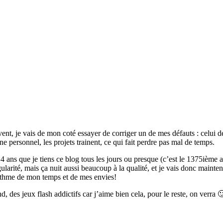
ent, je vais de mon coté essayer de corriger un de mes défauts : celui de
ine personnel, les projets trainent, ce qui fait perdre pas mal de temps.
ans que je tiens ce blog tous les jours ou presque (c’est le 1375ième art
égularité, mais ça nuit aussi beaucoup à la qualité, et je vais donc maint
 rythme de mon temps et de mes envies!
 des jeux flash addictifs car j’aime bien cela, pour le reste, on verra 